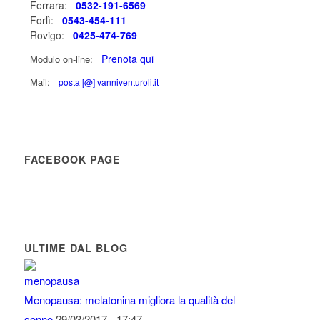
Ferrara:
0532-191-6569
Forlì:
0543-454-111
Rovigo:
0425-474-769
Prenota qui
Modulo on-line:
Mail:
posta [@] vanniventuroli.it
FACEBOOK PAGE
ULTIME DAL BLOG
Menopausa: melatonina migliora la qualità del
sonno.
29/03/2017 - 17:47