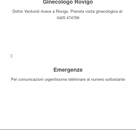
Ginecologo Rovigo
Dottor Venturoli riceve a Rovigo. Prenota visita ginecologica al:
0425 474769
INFO E ORARI
Emergenze
Per comunicazioni urgentissime telefonare al numero sottostante
335-669-1761