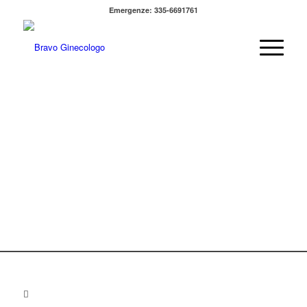
Emergenze: 335-6691761
DR. VANNI
VENTUROLI
Medico Chirurgo
Specialista in Ginecologia e
Ostetricia
CURA
SALUTE
BENESSERE DELLA
DONNA
AMBULATORIO
PRENOTA ONLINE