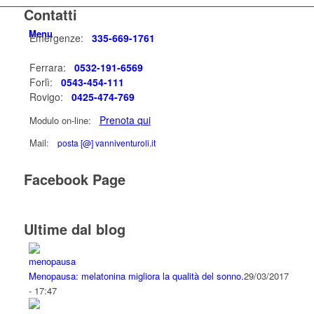
Contatti
Menu
Emergenze:
335-669-1761
Ferrara:
0532-191-6569
Forlì:
0543-454-111
Rovigo:
0425-474-769
Prenota qui
Modulo on-line:
Mail:
posta [@] vanniventuroli.it
Facebook Page
Ultime dal blog
Menopausa: melatonina migliora la qualità del sonno.
29/03/2017
- 17:47