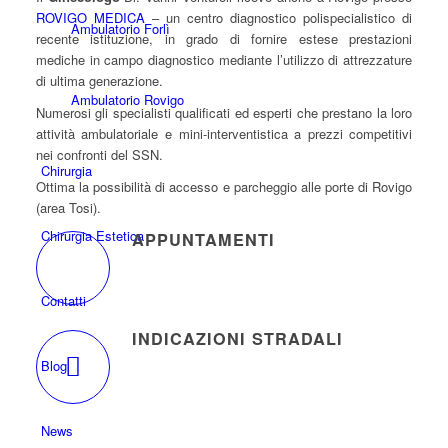
ROVIGO MEDICA
– un centro diagnostico polispecialistico di
Ambulatorio Forlì
recente istituzione, in grado di fornire estese prestazioni
mediche in campo diagnostico mediante l’utilizzo di attrezzature
di ultima generazione.
Ambulatorio Rovigo
Numerosi gli specialisti qualificati ed esperti che prestano la loro
attività ambulatoriale e mini-interventistica a prezzi competitivi
nei confronti del SSN.
Chirurgia
Ottima la possibilità di accesso e parcheggio alle porte di Rovigo
(area Tosi).
Chirurgia Estetica
APPUNTAMENTI
Telefona al:
0425 474 769
dal Lunedì al Venerdì
dalle 09:00 alle 18:00.
Contatti
INDICAZIONI STRADALI
Blog
Visualizza mappa e trova indicazioni stradali in
Google Maps.
News