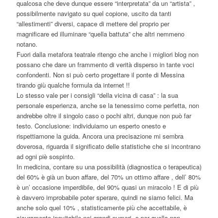
qualcosa che deve dunque essere “interpretata” da un “artista” ,
possibilmente navigato su quel copione, uscito da tanti
“allestimenti” diversi, capace di mettere del proprio per
magnificare ed illuminare “quella battuta” che altri nemmeno
notano.
Fuori dalla metafora teatrale ritengo che anche i migliori blog non
possano che dare un frammento di verità disperso in tante voci
confondenti. Non si può certo progettare il ponte di Messina
tirando giù qualche formula da internet !!
Lo stesso vale per i consigli “della vicina di casa” : la sua
personale esperienza, anche se la tenessimo come perfetta, non
andrebbe oltre il singolo caso o pochi altri, dunque non può far
testo. Conclusione: individuiamo un esperto onesto e
rispettiamone la guida. Ancora una precisazione mi sembra
doverosa, riguarda il significato delle statistiche che si incontrano
ad ogni piè sospinto.
In medicina, contare su una possibilità (diagnostica o terapeutica)
del 60% è già un buon affare, del 70% un ottimo affare , dell’ 80%
è un’ occasione imperdibile, del 90% quasi un miracolo ! E di più
è davvero improbabile poter sperare, quindi ne siamo felici. Ma
anche solo quel 10% , statisticamente più che accettabile, è
sicuramente inevitabile nei grandi numeri, e per quello non