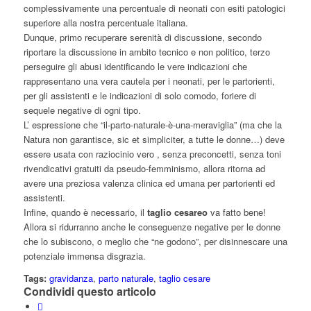
complessivamente una percentuale di neonati con esiti patologici
superiore alla nostra percentuale italiana.
Dunque, primo recuperare serenità di discussione, secondo
riportare la discussione in ambito tecnico e non politico, terzo
perseguire gli abusi identificando le vere indicazioni che
rappresentano una vera cautela per i neonati, per le partorienti,
per gli assistenti e le indicazioni di solo comodo, foriere di
sequele negative di ogni tipo.
L’ espressione che “il-parto-naturale-è-una-meraviglia” (ma che la
Natura non garantisce, sic et simpliciter, a tutte le donne…) deve
essere usata con raziocinio vero , senza preconcetti, senza toni
rivendicativi gratuiti da pseudo-femminismo, allora ritorna ad
avere una preziosa valenza clinica ed umana per partorienti ed
assistenti.
Infine, quando è necessario, il
taglio cesareo
va fatto bene!
Allora si ridurranno anche le conseguenze negative per le donne
che lo subiscono, o meglio che “ne godono”, per disinnescare una
potenziale immensa disgrazia.
Tags:
gravidanza
,
parto naturale
,
taglio cesare
Condividi questo articolo