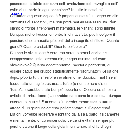
possedere la totale certezza dell’ evoluzione del travaglio e dell’
esito di un parto in ogni occasione? In tutte le nascite?
Menu
Certamente questa capacità è proporzionale all’ impegno ed alla
“anzianità di servizio” , ma non potrà mai essere assoluta. Non
siamo di fronte a fenomeni matematici, le varianti sono infinite.
Dunque, molto frequentemente, in chi assiste, può insorgere il
pensiero che la nascita presenti delle incognite di rilievo. Quanto
grandi? Quanto probabili? Quanto pericolose?
Ci sono le statistiche è vero, ma saremo sereni anche se
incappassimo nella percentuale, magari minima, ad esito
sfavorevole? Quanto accetteremmo, medici e partorienti, di
essere caduti nel gruppo statisticamente “sfortunato”? Si sa che
dopo, proprio tutti si esibiranno almeno nel dubbio… mah! se si
fosse fatto un taglio cesareo… forse (e non sempre c’è un
“forse”…) sarebbe stato ben più opportuno. Oppure se si fosse
evitato di farlo…forse (…) sarebbe nato bene lo stesso…, dunque
intervento inutile ! E ancora più incredibilmente siamo tutti in
attesa di un “pronunciamento parlamentare” sull’argomento!
Ma chi vorrebbe legiferare è lontano dalla sala parto, fisicamente
e mentalmente, o, conoscendola, cerca di evitarla sempre più
perché sa che il luogo della gioia in un lampo, al di là di ogni