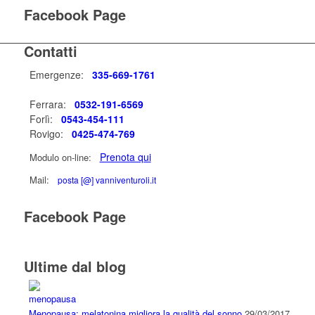
Facebook Page
Contatti
Emergenze:
335-669-1761
Ferrara:
0532-191-6569
Forlì:
0543-454-111
Rovigo:
0425-474-769
Prenota qui
Modulo on-line:
Mail:
posta [@] vanniventuroli.it
Facebook Page
Ultime dal blog
Menopausa: melatonina migliora la qualità del sonno.
29/03/2017