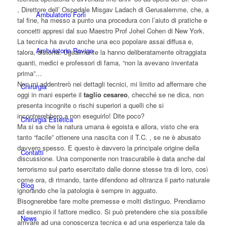
, Direttore dell’ Ospedale Misgav Ladach di Gerusalemme, che, a
Ambulatorio Forlì
tal fine, ha messo a punto una procedura con l’aiuto di pratiche e
concetti appresi dal suo Maestro Prof Johel Cohen di New York.
La tecnica ha avuto anche una eco popolare assai diffusa e,
Ambulatorio Rovigo
talora, distorta. Ugualmente la hanno deliberatamente oltraggiata
quanti, medici e professori di fama, “non la avevano inventata
prima”…
Non mi addentrerò nei dettagli tecnici, mi limito ad affermare che
Chirurgia
oggi in mani esperte il
taglio cesareo
, checché se ne dica, non
presenta incognite o rischi superiori a quelli che si
incontrerebbero a non eseguirlo! Dite poco?
Chirurgia Estetica
Ma si sa che la natura umana è egoista e allora, visto che era
tanto “facile” ottenere una nascita con il T.C. , se ne è abusato
davvero spesso. E questo è davvero la principale origine della
Contatti
discussione. Una componente non trascurabile è data anche dal
terrorismo sul parto esercitato dalle donne stesse tra di loro, così
come ora, di rimando, tante difendono ad oltranza il parto naturale
Blog
ignorando che la patologia è sempre in agguato.
Bisognerebbe fare molte premesse e molti distinguo. Prendiamo
ad esempio il fattore medico. Si può pretendere che sia possibile
News
arrivare ad una conoscenza tecnica e ad una esperienza tale da