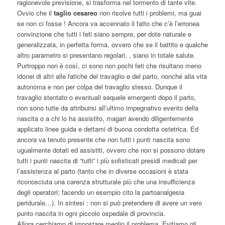
ragionevole previsione, si trasforma nel tormento di tante vite.
Ovvio che il
taglio cesareo
non risolve tutti i problemi, ma guai
se non ci fosse ! Ancora va accennato il fatto che c’è l’erronea
convinzione che tutti i feti siano sempre, per dote naturale e
generalizzata, in perfetta forma, ovvero che se il battito e qualche
altro parametro si presentano regolari, , siano in totale salute.
Purtroppo non è così, ci sono non pochi feti che risultano meno
idonei di altri alle fatiche del travaglio e del parto, nonché alla vita
autonoma e non per colpa del travaglio stesso. Dunque il
travaglio stentato o eventuali sequele emergenti dopo il parto,
non sono tutte da attribuirsi all’ultimo impegnativo evento della
nascita o a chi lo ha assistito, magari avendo diligentemente
applicato linee guida e dettami di buona condotta ostetrica. Ed
ancora va tenuto presente che non tutti i punti nascita sono
ugualmente dotati ed assistiti, ovvero che non si possono dotare
tutti i punti nascita di “tutti” i più sofisticati presidi medicali per
l’assistenza al parto (tanto che in diverse occasioni è stata
riconosciuta una carenza strutturale più che una insufficienza
degli operatori; facendo un esempio cito la partoanalgesia
peridurale…). In sintesi : non si può pretendere di avere un vero
punto nascita in ogni piccolo ospedale di provincia.
Allora cerchiamo di impostare meglio il problema. Evitiamo gli