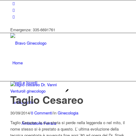
Emergenze: 335-6691761
Home
Costi e Sconti
Taglio Cesareo
Ambulatorio
30/09/2014
/
0 Commenti
/
in
Ginecologia
Taglio Cesareo: la sua storia si perde nella leggenda o nel mito, il
Ambulatorio Ferrara
nome stesso si è prestato a questo. L’ ultima evoluzione della
tecnica operatoria è avvenuta fine anni ’80 ad opera del Dr. Stark