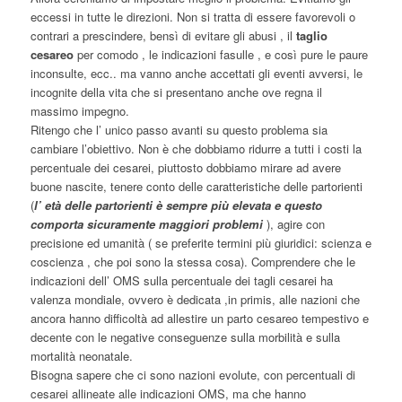
eccessi in tutte le direzioni. Non si tratta di essere favorevoli o
contrari a prescindere, bensì di evitare gli abusi , il
taglio
cesareo
per comodo , le indicazioni fasulle , e così pure le paure
inconsulte, ecc.. ma vanno anche accettati gli eventi avversi, le
incognite della vita che si presentano anche ove regna il
massimo impegno.
Ritengo che l’ unico passo avanti su questo problema sia
cambiare l’obiettivo. Non è che dobbiamo ridurre a tutti i costi la
percentuale dei cesarei, piuttosto dobbiamo mirare ad avere
buone nascite, tenere conto delle caratteristiche delle partorienti
(
l’ età delle partorienti è sempre più elevata e questo
comporta sicuramente maggiori problemi
), agire con
precisione ed umanità ( se preferite termini più giuridici: scienza e
coscienza , che poi sono la stessa cosa). Comprendere che le
indicazioni dell’ OMS sulla percentuale dei tagli cesarei ha
valenza mondiale, ovvero è dedicata ,in primis, alle nazioni che
ancora hanno difficoltà ad allestire un parto cesareo tempestivo e
decente con le negative conseguenze sulla morbilità e sulla
mortalità neonatale.
Bisogna sapere che ci sono nazioni evolute, con percentuali di
cesarei allineate alle indicazioni OMS, ma che hanno