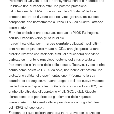
Perelman all’Università della Pennsylvania hanno dimostrato che
un nuovo tipo di vaccino offre una potente protezione
dall’infezione da HSV-2. Il nuovo vaccino “trivalente” induce
anticorpi contro tre diverse parti del virus genitale, tra cui due
componenti che normalmente aiutano HSV2 ad eludere l’attacco
immunitario.
E’ molto probabile che i risultati, riportati in PLOS Pathogens,
portino il vaccino verso gli studi clinici.
I vaccini candidati per l’
herpes genitale
sviluppati negli ultimi
anni hanno ampiamente mirato al GD2, una glicoproteina (una
proteina rivestita con molecole simili allo zucchero) che viene
caricata sul mantello (envelope) esterno del virus e aiuta a
frammentarlo all’interno delle cellule ospiti. Tuttavia, i vaccini che
hanno come obiettivo il GD2 da solo, non hanno dimostrato una
protezione valida nella sperimentazione. Friedman e la sua
squadra, di conseguenza, hanno progettato il loro nuovo vaccino
per indurre una risposta immunitaria rivolta non solo al GD2, ma
anche alle altre due glicoproteine virali, GC2 e gE2. Queste
ultime sono note per bloccare gli elementi delle risposte
immunitarie, contribuendo alla sopravvivenza a lungo termine
dell’HSV2 nei suoi ospiti.
Friedman e i suoi colleghi sono ora in trattative con le aziende