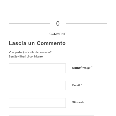
0
COMMENTI
Lascia un Commento
Vuoi partecipare alla discussione?
Sentitevi liberi di contribuire!
*
*
Nome
Current ye@r
*
Email
Sito web