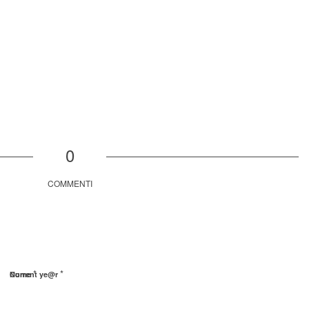
0
COMMENTI
*
*
Nome
Current ye@r