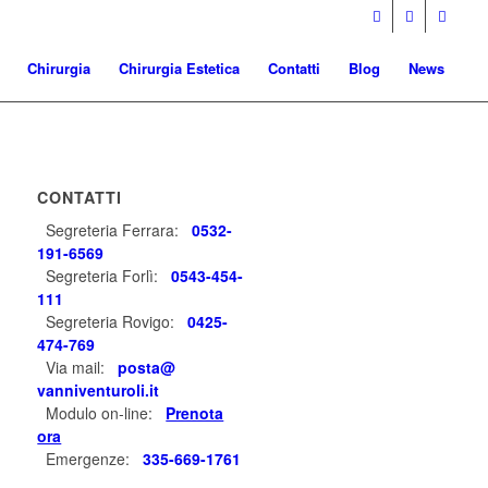
Chirurgia
Chirurgia Estetica
Contatti
Blog
News
CONTATTI
Segreteria Ferrara:
0532-
191-6569
Segreteria Forlì:
0543-454-
111
Segreteria Rovigo:
0425-
474-769
Via mail:
posta@
vanniventuroli.it
Modulo on-line:
Prenota
ora
Emergenze:
335-669-1761