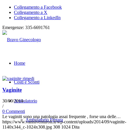
Collegamento a Facebook
Collegamento a X
Collegamento a LinkedIn
Emergenze: 335-6691761
Home
Costi e Sconti
Vaginite
Ambulatorio
30/09/2014
/
0 Commenti
Le vaginiti sono una patologia assai frequente , forse una delle…
Ambulatorio Ferrara
https://www.vanniventuroli.it/wp-content/uploads/2014/09/vaginite-
1140x344_c-1024x308.jpg
308
1024
Dita