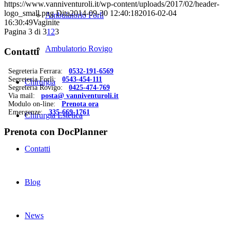
https://www.vanniventuroli.it/wp-content/uploads/2017/02/header-
logo_small.png
Dita
2014-09-30 12:40:18
2016-02-04
Ambulatorio Forlì
16:30:49
Vaginite
Pagina 3 di 3
1
2
3
Ambulatorio Rovigo
Contatti
Segreteria Ferrara:
0532-191-6569
Segreteria Forlì:
0543-454-111
Chirurgia
Segreteria Rovigo:
0425-474-769
Via mail:
posta@ vanniventuroli.it
Modulo on-line:
Prenota ora
Emergenze:
335-669-1761
Chirurgia Estetica
Prenota con DocPlanner
Contatti
Blog
News